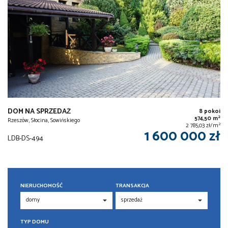
DOM NA SPRZEDAŻ
8 pokoi
2
574,50 m
Rzeszów, Słocina, Sowińskiego
2
2 785,03 zł/m
1 600 000 zł
LDB-DS-494
NIERUCHOMOŚĆ
TRANSAKCJA
TYP DOMU