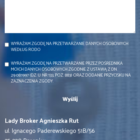
WYRAŻAM ZGODĘ NA PRZETWARZANIE DANYCH OSOBOWYCH
WEDŁUG RODO
WYRAŻAM ZGODĘ NA PRZETWARZANIE PRZEZ POŚREDNIKA
MOICH DANYCH OSOBOWYCH ZGODNIE Z USTAWĄ Z DN.
29.08.1997 (DZ. U. NR 133, POZ. 883) ORAZ DODANIE PRZYCISKU NA
ZAZNACZENIA ZGODY.
Lady Broker Agnieszka Rut
ul. Ignacego Paderewskiego 51B/56