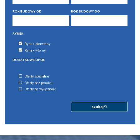
5 pokoi
5 pokoi
6 pokoi
6 pokoi
ROK BUDOWY OD
ROK BUDOWY DO
RYNEK
Rynek pierwotny
Rynek wtórny
DODATKOWE OPCJE
Oferty specjalne
Oferty bez prowizji
Oferty na wyłączność
szukaj