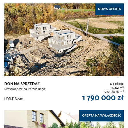
NOWA OFERTA
DOM NA SPRZEDAŻ
4 pokoje
2
312,62 m
Rzeszów, Słocina, Betańskiego
2
5 725,80 zł/m
1 790 000 zł
LDB-DS-610
OFERTA NA WYŁĄCZNOŚĆ