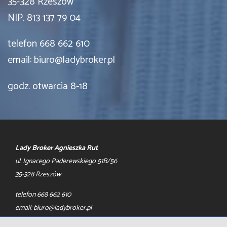
35-328 Rzeszów
NIP. 813 137 79 04
telefon 668 662 610
email: biuro@ladybroker.pl
godz. otwarcia 8-18
Lady Broker Agnieszka Rut
ul. Ignacego Paderewskiego 51B/56
35-328 Rzeszów
telefon 668 662 610
email: biuro@ladybroker.pl
Mieszkania
na wynajem